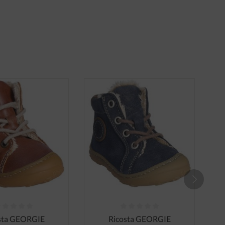
nen
ttliche Bewertung von 0 von 5 Sternen
Durchschnittliche Bewertung von 0 von
sta GEORGIE
Ricosta GEORGIE