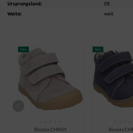
Ursprungsland:
DE
Weite:
weit
Neu
Neu
Durchschnittliche Bewertung von 0 von 5 Sternen
Durchschnittliche
Ricosta CHRISY
Ricosta CH