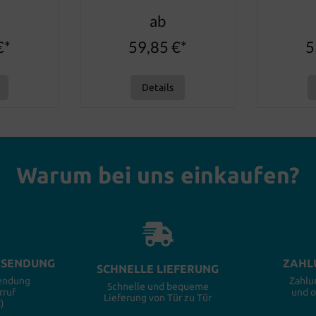
ab
€*
59,85 €*
5
Details
Warum bei uns einkaufen?
KSENDUNG
ZAHL
SCHNELLE LIEFERUNG
sendung
Zahlu
Schnelle und bequeme
rruf
und 
Lieferung von Tür zu Tür
)