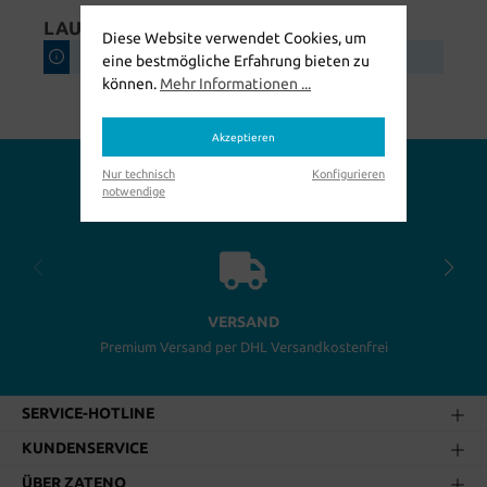
LAUFSCHUHE
Diese Website verwendet Cookies, um
Keine Produkte gefunden.
eine bestmögliche Erfahrung bieten zu
können.
Mehr Informationen ...
Akzeptieren
Nur technisch
Konfigurieren
Warum bei uns einkaufen?
notwendige
VERSAND
Premium Versand per DHL Versandkostenfrei
SERVICE-HOTLINE
KUNDENSERVICE
ÜBER ZATENO