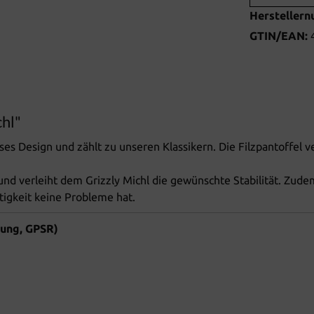
Hersteller
GTIN/EAN:
chl"
oses Design und zählt zu unseren Klassikern. Die Filzpantoffel 
 und verleiht dem Grizzly Michl die gewünschte Stabilität. Zud
htigkeit keine Probleme hat.
nung, GPSR)