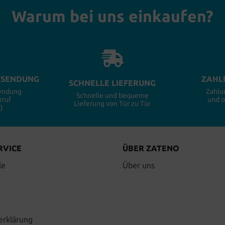
Warum bei uns einkaufen?
KSENDUNG
ZAHL
SCHNELLE LIEFERUNG
sendung
Zahlu
Schnelle und bequeme
rruf
und 
Lieferung von Tür zu Tür
)
RVICE
ÜBER ZATENO
le
Über uns
erklärung