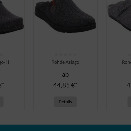
 Bewertung von 0 von 5 Sternen
Durchschnittliche Bewertung von 0 von 5 Ster
Durchschni
go-H
Rohde Asiago
Roh
ab
€*
44,85 €*
4
Details