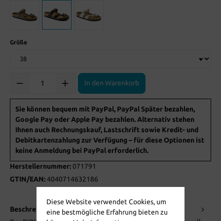
Größe
Anzahl
In den Warenkorb
Sie können bequem mit PayPal, PayPal Später bezahlen,
Google Pay oder Apple Pay bezahlen. Alternativ stehen
Ihnen auch Rechnungskauf, Lastschrift sowie Kredit- und
Debitkartenzahlung zur Verfügung – für diese Optionen ist
keine Anmeldung bei PayPal erforderlich.
Herstellernummer:
071791
GTIN/EAN:
4040714632186
Diese Website verwendet Cookies, um
Beschreibung
eine bestmögliche Erfahrung bieten zu