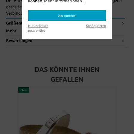
Der BIRKENSTOCK Zehentrenner Mayari ist eine schwungvoll
können.
Mehr Informationen ...
gestaltete Sandale mit Zehenschlaufe. Die gelungene
Verbindung von…
Mehr
Akzeptieren
Größentabelle
Nur technisch
Konfigurieren
Mehr
notwendige
Bewertungen
DAS KÖNNTE IHNEN
GEFALLEN
Neu