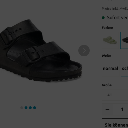
Preise inkl. MwS
Sofort ver
Farben
Weite
normal
sc
Größe
Anzahl
Sie können