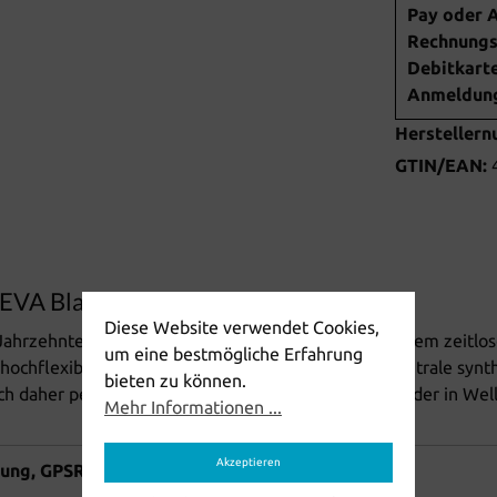
Pay oder A
Rechnungsk
Debitkarte
Anmeldung 
Hersteller
GTIN/EAN:
 EVA Black"
Diese Website verwendet Cookies,
 Jahrzehnten sowohl Männer als auch Frauen mit seinem zeitlos
um eine bestmögliche Erfahrung
ochflexiblem EVA. Dieses hochwertige, geruchsneutrale synthet
bieten zu können.
ich daher perfekt zum Tragen am Strand, im Garten oder in Wel
Mehr Informationen ...
Akzeptieren
nung, GPSR)