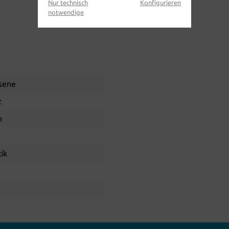
Nur technisch
Konfigurieren
notwendige
sene
z
h
ik