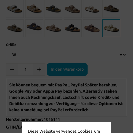
Größe
Anzahl
In den Warenkorb
Sie können bequem mit PayPal, PayPal Später bezahlen,
Google Pay oder Apple Pay bezahlen. Alternativ stehen
Ihnen auch Rechnungskauf, Lastschrift sowie Kredit- und
Debitkartenzahlung zur Verfügung – für diese Optionen ist
keine Anmeldung bei PayPal erforderlich.
Herstellernummer:
1016111
GTIN/EAN:
4043734692666
Diese Website verwendet Cookies, um